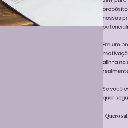
Sim, para
propósito
nossas pr
potencial
Em um pro
motivaçõe
alinha no 
realmente
Se você e
quer segui
Quero sab